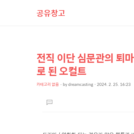
공유창고
전직 이단 심문관의 퇴마 방
상
본
문
세
로 된 오컬트
제
컨
목
텐
카테고리 없음
by
dreamcasting
2024. 2. 25. 16:23
본
츠
문
댓
글
달
기