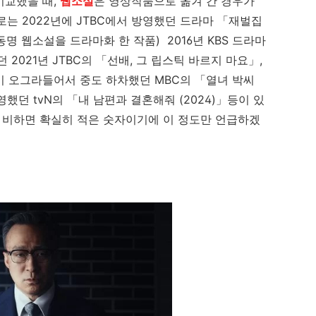
비교했을 때,
웹소설
은 영상작품으로 옮겨 간 경우가
로는 2022년에 JTBC에서 방영했던 드라마 「재벌집
동명 웹소설을 드라마화 한 작품) 2016년 KBS 드라마
2021년 JTBC의 「선배, 그 립스틱 바르지 마요」,
이 오그라들어서 중도 하차했던 MBC의 「열녀 박씨
영했던 tvN의 「내 남편과 결혼해줘 (2024)」등이 있
에 비하면 확실히 적은 숫자이기에 이 정도만 언급하겠