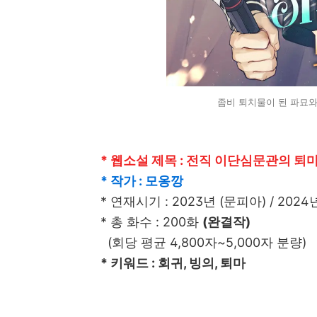
좀비 퇴치물이 된 파묘와
* 웹소설 제목 : 전직 이단심문관의 퇴
* 작가 : 모옹깡
* 연재시기 : 2023년 (문피아) / 202
* 총 화수 : 200화
(완결작)
(회당 평균 4,800자~5,000자 분량)
* 키워드 : 회귀, 빙의, 퇴마