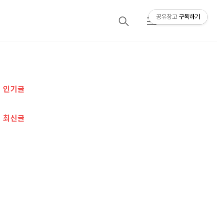
공유창고
구독하기
검
메
색
뉴
추
인기글
가
정
최신글
보